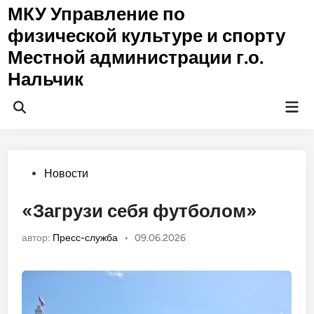
Перейти
МКУ Управление по
к
физической культуре и спорту
содержимому
Местной администрации г.о.
Нальчик
Гла
Открыть
ме
поиск
Опубликовано
Новости
в
«Загрузи себя футболом»
автор:
Пресс-служба
•
09.06.2026