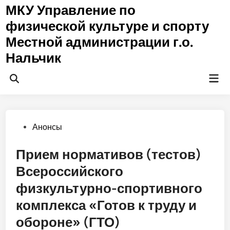
Перейти
МКУ Управление по
к
физической культуре и спорту
содержимому
Местной администрации г.о.
Нальчик
Гла
Открыть
ме
поиск
Опубликовано
Анонсы
в
Прием нормативов (тестов)
Всероссийского
физкультурно-спортивного
комплекса «Готов к труду и
обороне» (ГТО)