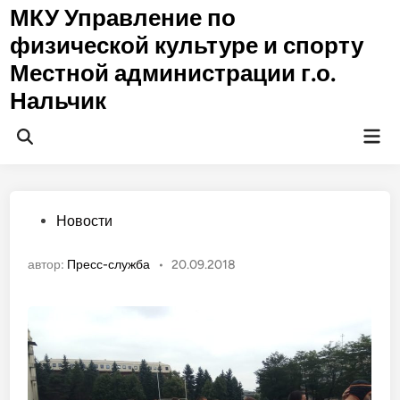
Перейти
МКУ Управление по
к
физической культуре и спорту
содержимому
Местной администрации г.о.
Нальчик
Гла
Открыть
ме
поиск
Опубликовано
Новости
в
автор:
Пресс-служба
•
20.09.2018