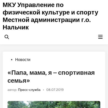
Перейти
МКУ Управление по
к
физической культуре и спорту
содержимому
Местной администрации г.о.
Нальчик
Гла
Открыть
ме
поиск
Опубликовано
Новости
в
«Папа, мама, я – спортивная
семья»
автор:
Пресс-служба
•
08.07.2019