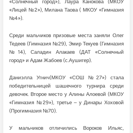
«Солнечный город»), Лаура Канокова (МКОУ
«Лицей №2»), Милана Таова ( МКОУ «Гимназия
№4»).
Среди мальчиков призовые места заняли Олег
Тедеев (Гимназия №29), Эмир Текуев (Гимназия
№14), Саладин Алакаев (ДАТ «Солнечный
город» и Адам Жабоев (с.Аушигер).
Даниэлла Угнич(МКОУ «СОШ №27») стала
победительницей шашечного турнира среди
девочек. Второе место у Алины Алоевой (МКОУ
«Гимназия №29»), третье – у Динары Хоховой
(Прогимназия №70).
У мальчиков отличились Вороков Ильяс,