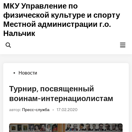
Перейти
МКУ Управление по
к
физической культуре и спорту
содержимому
Местной администрации г.о.
Нальчик
Гла
Открыть
ме
поиск
Опубликовано
Новости
в
Турнир, посвященный
воинам-интернациолистам
автор:
Пресс-служба
•
17.02.2020