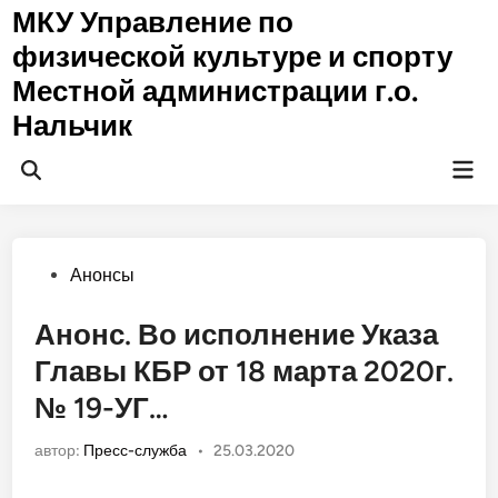
Перейти
МКУ Управление по
к
физической культуре и спорту
содержимому
Местной администрации г.о.
Нальчик
Гла
Открыть
ме
поиск
Опубликовано
Анонсы
в
Анонс. Во исполнение Указа
Главы КБР от 18 марта 2020г.
№ 19-УГ…
автор:
Пресс-служба
•
25.03.2020