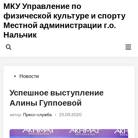
Перейти
МКУ Управление по
к
физической культуре и спорту
содержимому
Местной администрации г.о.
Нальчик
Гла
Открыть
ме
поиск
Опубликовано
Новости
в
Успешное выступление
Алины Гуппоевой
автор:
Пресс-служба
•
25.09.2020