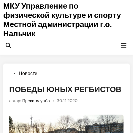
Перейти
МКУ Управление по
к
физической культуре и спорту
содержимому
Местной администрации г.о.
Нальчик
Гла
Открыть
ме
поиск
Опубликовано
Новости
в
ПОБЕДЫ ЮНЫХ РЕГБИСТОВ
автор:
Пресс-служба
•
30.11.2020