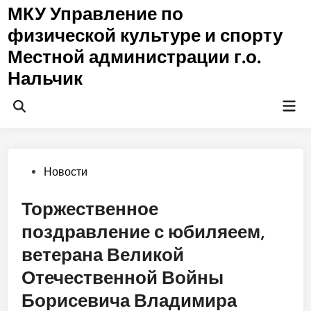
Перейти
МКУ Управление по
к
физической культуре и спорту
содержимому
Местной администрации г.о.
Нальчик
Гла
Открыть
ме
поиск
Опубликовано
Новости
в
Торжественное
поздравление с юбиляеем,
ветерана Великой
Отечественной Войны
Борисевича Владимира