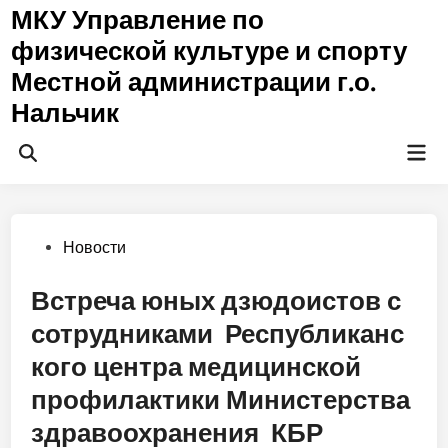
Перейти
МКУ Управление по
к
физической культуре и спорту
содержимому
Местной администрации г.о.
Нальчик
Гла
Открыть
ме
поиск
Опубликовано
Новости
в
Встреча юных дзюдоистов с
сотрудниками Республиканс
кого центра медицинской
профилактики Министерства
здравоохранения КБР