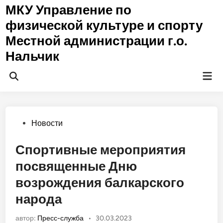
Перейти
МКУ Управление по
к
физической культуре и спорту
содержимому
Местной администрации г.о.
Нальчик
Гла
Открыть
ме
поиск
Опубликовано
Новости
в
Спортивные мероприятия
посвященные Дню
возрождения балкарского
народа
автор:
Пресс-служба
•
30.03.2023