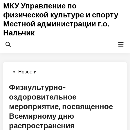
Перейти
МКУ Управление по
к
физической культуре и спорту
содержимому
Местной администрации г.о.
Нальчик
Гла
Открыть
ме
поиск
Опубликовано
Новости
в
Физкультурно-
оздоровительное
мероприятие, посвященное
Всемирному дню
распространения