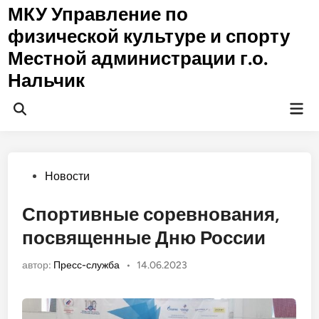
Перейти
МКУ Управление по
к
физической культуре и спорту
содержимому
Местной администрации г.о.
Нальчик
Гла
Открыть
ме
поиск
Опубликовано
Новости
в
Спортивные соревнования,
посвященные Дню России
автор:
Пресс-служба
•
14.06.2023