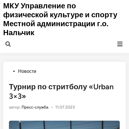
Перейти
МКУ Управление по
к
физической культуре и спорту
содержимому
Местной администрации г.о.
Нальчик
Гла
Открыть
ме
поиск
Опубликовано
Новости
в
Турнир по стритболу «Urban
3×3»
автор:
Пресс-служба
•
11.07.2023