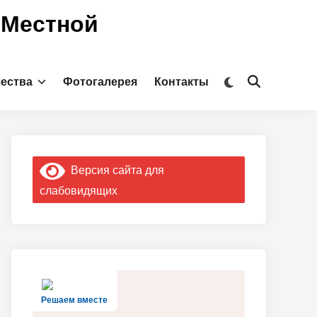
 Местной
Переключить
чества
Фотогалерея
Контакты
Открыть
на
поиск
тёмный
режим
Версия сайта для
слабовидящих
Решаем вместе