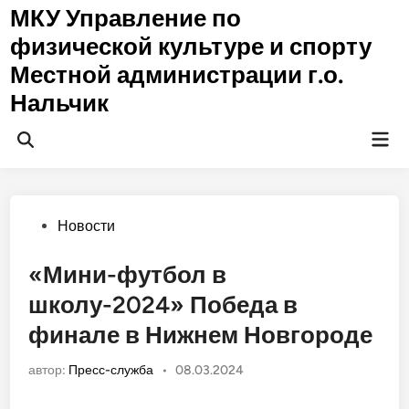
Перейти
МКУ Управление по
к
физической культуре и спорту
содержимому
Местной администрации г.о.
Нальчик
Гла
Открыть
ме
поиск
Опубликовано
Новости
в
«Мини-футбол в
школу-2024» Победа в
финале в Нижнем Новгороде
автор:
Пресс-служба
•
08.03.2024