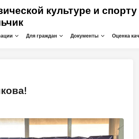
ической культуре и спорту
льчик
зации
Для граждан
Документы
Оценка ка
кова!