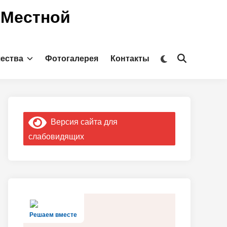
 Местной
Переключить
чества
Фотогалерея
Контакты
Открыть
на
поиск
тёмный
режим
Версия сайта для
слабовидящих
Решаем вместе