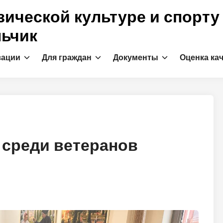
ической культуре и спорту
льчик
зации
Для граждан
Документы
Оценка ка
 среди ветеранов