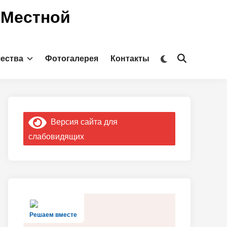
 Местной
Переключить
чества
Фотогалерея
Контакты
Открыть
на
поиск
тёмный
режим
Версия сайта для
слабовидящих
Решаем вместе