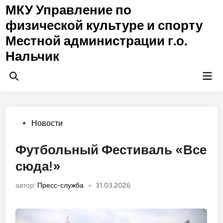
Перейти
МКУ Управление по
к
физической культуре и спорту
содержимому
Местной администрации г.о.
Нальчик
Гла
Открыть
ме
поиск
Опубликовано
Новости
в
Футбольный Фестиваль «Все
сюда!»
автор:
Пресс-служба
•
31.03.2026